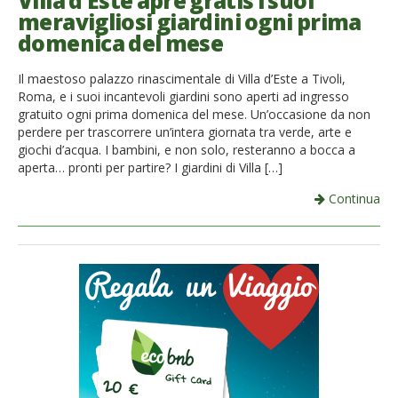
Villa d’Este apre gratis i suoi
meravigliosi giardini ogni prima
French
domenica del mese
Italiano
Il maestoso palazzo rinascimentale di Villa d’Este a Tivoli,
Roma, e i suoi incantevoli giardini sono aperti ad ingresso
gratuito ogni prima domenica del mese. Un’occasione da non
perdere per trascorrere un’intera giornata tra verde, arte e
giochi d’acqua. I bambini, e non solo, resteranno a bocca a
aperta… pronti per partire? I giardini di Villa […]
Continua