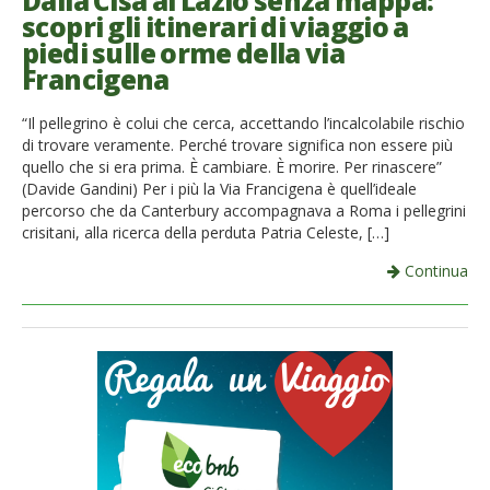
Dalla Cisa al Lazio senza mappa:
scopri gli itinerari di viaggio a
French
piedi sulle orme della via
Francigena
Italiano
“Il pellegrino è colui che cerca, accettando l’incalcolabile rischio
di trovare veramente. Perché trovare significa non essere più
quello che si era prima. È cambiare. È morire. Per rinascere”
(Davide Gandini) Per i più la Via Francigena è quell’ideale
percorso che da Canterbury accompagnava a Roma i pellegrini
crisitani, alla ricerca della perduta Patria Celeste, […]
Continua