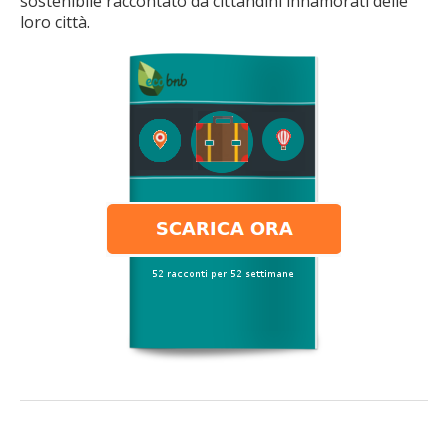
sostenibile raccontato da cittandini innamorati delle
loro città.