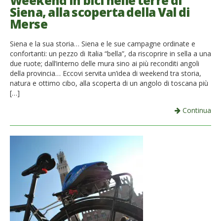
Weekend in bici nelle terre di
Siena, alla scoperta della Val di
French
Merse
Italiano
Siena e la sua storia… Siena e le sue campagne ordinate e
confortanti: un pezzo di Italia “bella”, da riscoprire in sella a una
due ruote; dall’interno delle mura sino ai più reconditi angoli
della provincia… Eccovi servita un’idea di weekend tra storia,
natura e ottimo cibo, alla scoperta di un angolo di toscana più
[…]
Continua