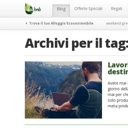
Menu
Salta
al
Offerte Speciali
Regali
Blog
contenuto
Trova il tuo Alloggio Ecosostenibile
weekend gre
Archivi per il tag
Lavor
destin
Avete mai s
giorno dell
mai per ch
solo produ
meta privil