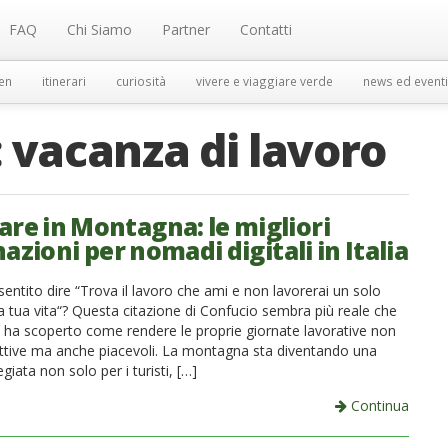
FAQ
Chi Siamo
Partner
Contatti
en
itinerari
curiosità
vivere e viaggiare verde
news ed eventi
:
vacanza di lavoro
are in Montagna: le migliori
azioni per nomadi digitali in Italia
entito dire “Trova il lavoro che ami e non lavorerai un solo
a tua vita“? Questa citazione di Confucio sembra più reale che
i ha scoperto come rendere le proprie giornate lavorative non
ttive ma anche piacevoli. La montagna sta diventando una
egiata non solo per i turisti, […]
Continua