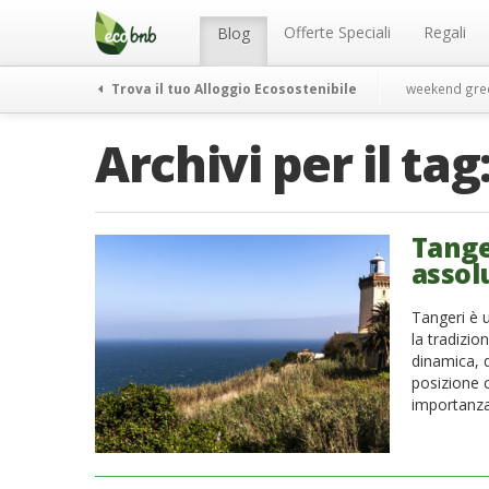
Menu
Salta
al
Offerte Speciali
Regali
Blog
contenuto
Trova il tuo Alloggio Ecosostenibile
weekend gre
Archivi per il tag
Tange
asso
Tangeri è u
la tradizi
dinamica, q
posizione c
importanza.