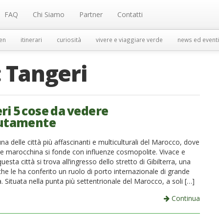
FAQ
Chi Siamo
Partner
Contatti
en
itinerari
curiosità
vivere e viaggiare verde
news ed eventi
:
Tangeri
ri 5 cose da vedere
lutamente
na delle città più affascinanti e multiculturali del Marocco, dove
one marocchina si fonde con influenze cosmopolite. Vivace e
uesta città si trova all’ingresso dello stretto di Gibilterra, una
he le ha conferito un ruolo di porto internazionale di grande
 Situata nella punta più settentrionale del Marocco, a soli […]
Continua