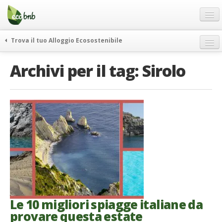
Menu
Salta
al
contenuto
Blog
Trova il tuo Alloggio Ecosostenibile
Offerte Speciali
weekend green
Archivi per il tag:
Sirolo
Regali
itinerari
FAQ
curiosità
vivere e viaggiare verde
Chi Siamo
news ed eventi
Partner
ecohotel
Contatti
rassegna stampa
Italiano
German
English
Le 10 migliori spiagge italiane da
provare questa estate
Spanish