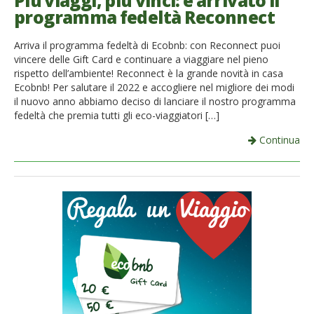
Più viaggi, più vinci: è arrivato il
programma fedeltà Reconnect
French
Arriva il programma fedeltà di Ecobnb: con Reconnect puoi
Italiano
vincere delle Gift Card e continuare a viaggiare nel pieno
rispetto dell’ambiente! Reconnect è la grande novità in casa
Ecobnb! Per salutare il 2022 e accogliere nel migliore dei modi
il nuovo anno abbiamo deciso di lanciare il nostro programma
fedeltà che premia tutti gli eco-viaggiatori […]
Continua