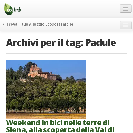
Menu
Salta
al
contenuto
Blog
Trova il tuo Alloggio Ecosostenibile
Offerte Speciali
weekend green
Archivi per il tag:
Padule
Regali
itinerari
FAQ
curiosità
vivere e viaggiare verde
Chi Siamo
news ed eventi
Partner
ecohotel
Contatti
rassegna stampa
Italiano
German
English
Weekend in bici nelle terre di
Siena, alla scoperta della Val di
Spanish