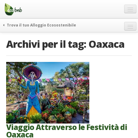
Menu
Salta
al
contenuto
Blog
Trova il tuo Alloggio Ecosostenibile
Offerte Speciali
weekend green
Archivi per il tag:
Oaxaca
Regali
itinerari
FAQ
curiosità
vivere e viaggiare verde
Chi Siamo
news ed eventi
Partner
ecohotel
Contatti
rassegna stampa
Italiano
German
English
Viaggio Attraverso le Festività di
Oaxaca
Spanish