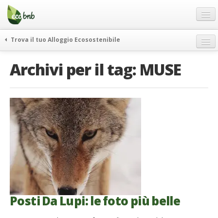
Menu
Salta
al
contenuto
Blog
Trova il tuo Alloggio Ecosostenibile
Offerte Speciali
weekend green
Archivi per il tag:
MUSE
Regali
itinerari
FAQ
curiosità
vivere e viaggiare verde
Chi Siamo
news ed eventi
Partner
ecohotel
Contatti
rassegna stampa
Italiano
German
English
Posti Da Lupi: le foto più belle
Spanish