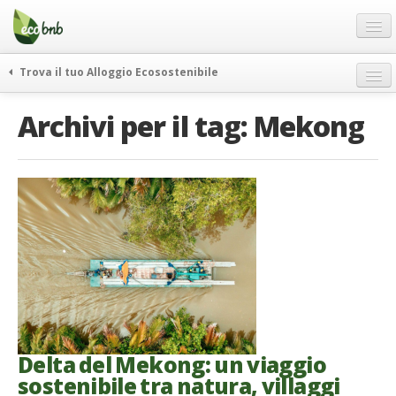
Menu
Salta
al
contenuto
Blog
Trova il tuo Alloggio Ecosostenibile
Offerte Speciali
weekend green
Archivi per il tag:
Mekong
Regali
itinerari
FAQ
curiosità
vivere e viaggiare verde
Chi Siamo
news ed eventi
Partner
ecohotel
Contatti
rassegna stampa
Italiano
German
English
Delta del Mekong: un viaggio
sostenibile tra natura, villaggi
Spanish