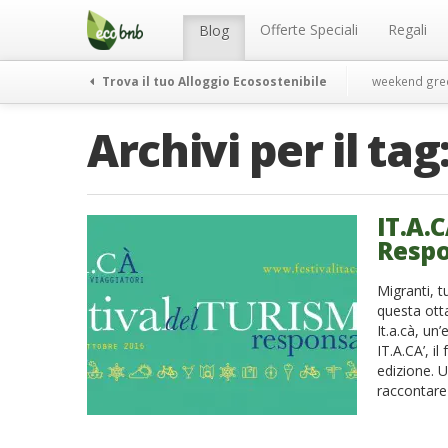
Menu
Salta
al
Offerte Speciali
Regali
Blog
contenuto
Trova il tuo Alloggio Ecosostenibile
weekend gre
Archivi per il tag
IT.A.C
Respo
Migranti, t
questa otta
It.a.cà, u
IT.A.CA’, i
edizione. 
raccontare 