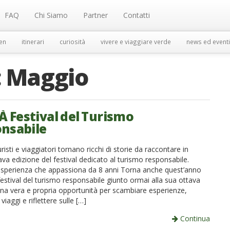
FAQ
Chi Siamo
Partner
Contatti
en
itinerari
curiosità
vivere e viaggiare verde
news ed eventi
:
Maggio
À Festival del Turismo
nsabile
uristi e viaggiatori tornano ricchi di storie da raccontare in
va edizione del festival dedicato al turismo responsabile.
n’esperienza che appassiona da 8 anni Torna anche quest’anno
l festival del turismo responsabile giunto ormai alla sua ottava
Una vera e propria opportunità per scambiare esperienze,
viaggi e riflettere sulle […]
Continua