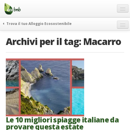
Menu
Salta
al
contenuto
Blog
Trova il tuo Alloggio Ecosostenibile
Offerte Speciali
weekend green
Archivi per il tag:
Macarro
Regali
itinerari
FAQ
curiosità
vivere e viaggiare verde
Chi Siamo
news ed eventi
Partner
ecohotel
Contatti
rassegna stampa
Italiano
German
English
Le 10 migliori spiagge italiane da
provare questa estate
Spanish