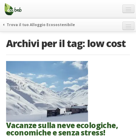
Menu
Salta
al
contenuto
Blog
Trova il tuo Alloggio Ecosostenibile
Offerte Speciali
weekend green
Archivi per il tag:
low cost
Regali
itinerari
FAQ
curiosità
vivere e viaggiare verde
Chi Siamo
news ed eventi
Partner
ecohotel
Contatti
rassegna stampa
Italiano
German
English
Vacanze sulla neve ecologiche,
economiche e senza stress!
Spanish