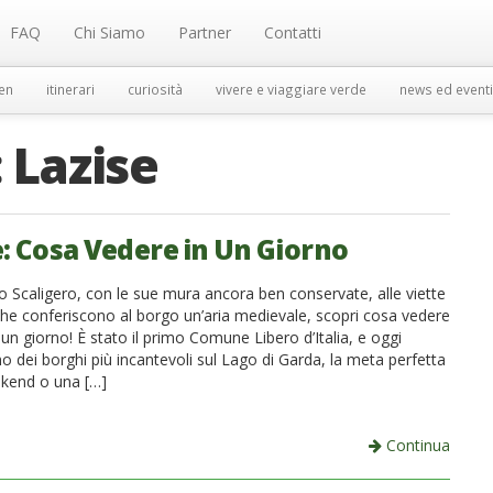
FAQ
Chi Siamo
Partner
Contatti
en
itinerari
curiosità
vivere e viaggiare verde
news ed eventi
:
Lazise
e: Cosa Vedere in Un Giorno
o Scaligero, con le sue mura ancora ben conservate, alle viette
he conferiscono al borgo un’aria medievale, scopri cosa vedere
 un giorno! È stato il primo Comune Libero d’Italia, e oggi
o dei borghi più incantevoli sul Lago di Garda, la meta perfetta
kend o una […]
Continua