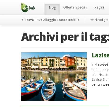
Menu
Salta
al
Offerte Speciali
Regali
Blog
contenuto
Trova il tuo Alloggio Ecosostenibile
weekend gre
Archivi per il tag
Lazis
Dal Castell
stupende c
a Lazise in
Lazise è un
per un wee