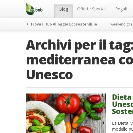
Menu
Salta
al
Offerte Speciali
Regali
Blog
contenuto
Trova il tuo Alloggio Ecosostenibile
weekend gre
Archivi per il tag
mediterranea co
Unesco
Dieta
Unesco
Soste
La Dieta Me
modello nut