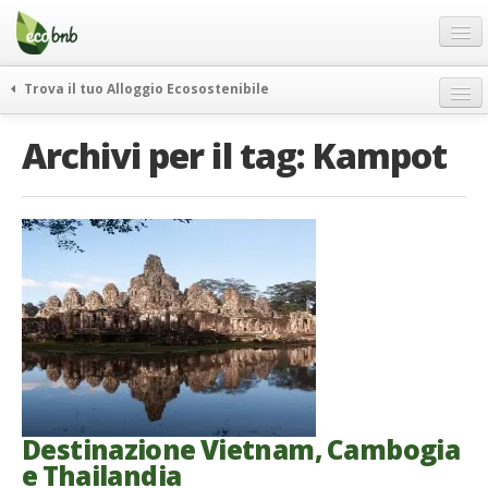
Menu
Salta
al
contenuto
Blog
Trova il tuo Alloggio Ecosostenibile
Offerte Speciali
weekend green
Archivi per il tag:
Kampot
Regali
itinerari
FAQ
curiosità
vivere e viaggiare verde
Chi Siamo
news ed eventi
Partner
ecohotel
Contatti
rassegna stampa
Italiano
German
English
Destinazione Vietnam, Cambogia
e Thailandia
Spanish