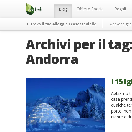
Menu
Salta
al
Offerte Speciali
Regali
Blog
contenuto
Trova il tuo Alloggio Ecosostenibile
weekend gre
Archivi per il tag
Andorra
I 15 I
Abbiamo tir
casa prend
qualche te
porte, non
niente è di