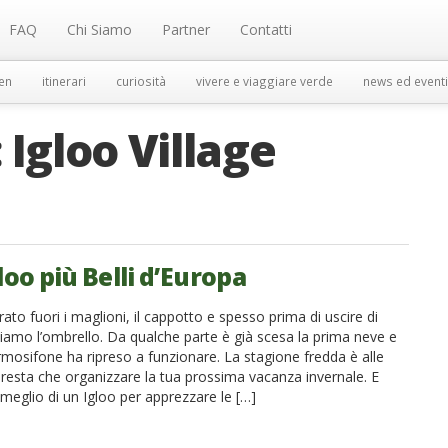
FAQ
Chi Siamo
Partner
Contatti
en
itinerari
curiosità
vivere e viaggiare verde
news ed eventi
:
Igloo Village
gloo più Belli d’Europa
ato fuori i maglioni, il cappotto e spesso prima di uscire di
iamo l’ombrello. Da qualche parte è già scesa la prima neve e
rmosifone ha ripreso a funzionare. La stagione fredda è alle
 resta che organizzare la tua prossima vacanza invernale. E
 meglio di un Igloo per apprezzare le […]