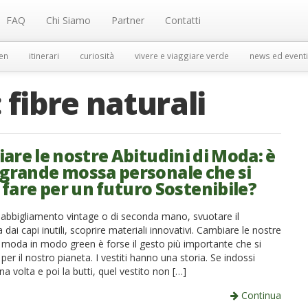
FAQ
Chi Siamo
Partner
Contatti
en
itinerari
curiosità
vivere e viaggiare verde
news ed eventi
:
fibre naturali
are le nostre Abitudini di Moda: è
ù grande mossa personale che si
 fare per un futuro Sostenibile?
 abbigliamento vintage o di seconda mano, svuotare il
dai capi inutili, scoprire materiali innovativi. Cambiare le nostre
i moda in modo green è forse il gesto più importante che si
per il nostro pianeta. I vestiti hanno una storia. Se indossi
a volta e poi la butti, quel vestito non […]
Continua