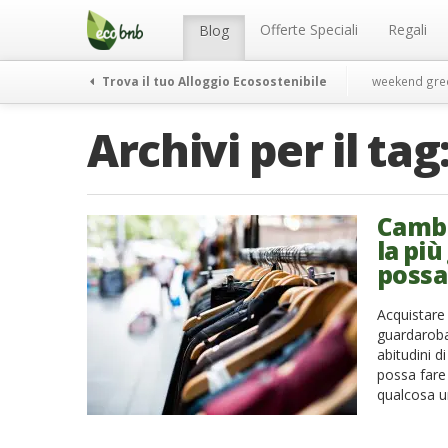
Menu
Salta
al
Offerte Speciali
Regali
Blog
contenuto
Trova il tuo Alloggio Ecosostenibile
weekend gre
Archivi per il tag
Cambi
la pi
possa
Acquistare
guardaroba 
abitudini d
possa fare 
qualcosa un