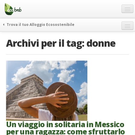
Menu
Salta
al
contenuto
Blog
Trova il tuo Alloggio Ecosostenibile
Offerte Speciali
weekend green
Archivi per il tag:
donne
Regali
itinerari
FAQ
curiosità
vivere e viaggiare verde
Chi Siamo
news ed eventi
Partner
ecohotel
Contatti
rassegna stampa
Italiano
German
English
Un viaggio in solitaria in Messico
per una ragazza: come sfruttarlo
Spanish