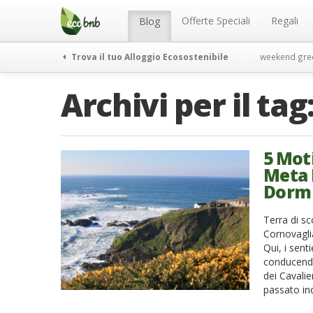
Menu
Salta
al
Offerte Speciali
Regali
Blog
contenuto
Trova il tuo Alloggio Ecosostenibile
weekend gre
Archivi per il tag
5 Moti
Meta 
Dorm
Terra di sc
Cornovaglia
Qui, i sent
conducendo
dei Cavali
passato ind