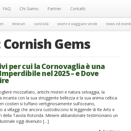
FAQ
Chi Siamo
Partner
Contatti
en
itinerari
curiosità
vivere e viaggiare verde
news ed eventi
:
Cornish Gems
vi per cui la Cornovaglia è una
Imperdibile nel 2025 – e Dove
ire
ogliere mozzafiato, antichi misteri e natura selvaggia, la
 incanta con la sua struggente bellezza e la sua anima celtica.
ieri costieri si tuffano vertiginosamente sull’oceano,
 a villaggi che ancora custodiscono le leggende di Re Artù e
eri della Tavola Rotonda. Miniere abbandonate testimoniano un
ustriale oggi divenuto […]