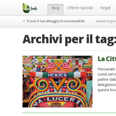
Menu
Salta
al
Offerte Speciali
Regali
Blog
contenuto
Trova il tuo Alloggio Ecosostenibile
weekend gre
Archivi per il tag
La Cit
Pensavate 
come nel mo
partire dal
delegazioni
questa local