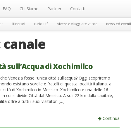
FAQ
Chi Siamo
Partner
Contatti
en
itinerari
curiosità
vivere e viaggiare verde
news ed eventi
:
canale
tà sull’Acqua di Xochimilco
che Venezia fosse l’unica città sull’acqua? Oggi scopriremo
ndo esistano sorelle e fratelli di questa località italiana, a
la città di Xochimilco in Messico. Xochimilco è una delle 16
 in cui si divide Città dal Messico. A soli 22 km dalla capitale,
ità offre a tutti i suoi visitatori […]
Continua