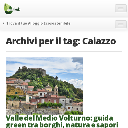
Menu
Salta
al
contenuto
Blog
Trova il tuo Alloggio Ecosostenibile
Offerte Speciali
weekend green
Archivi per il tag:
Caiazzo
Regali
itinerari
FAQ
curiosità
vivere e viaggiare verde
Chi Siamo
news ed eventi
Partner
ecohotel
Contatti
rassegna stampa
Italiano
German
English
Valle del Medio Volturno: guida
green tra borghi, natura e sapori
Spanish