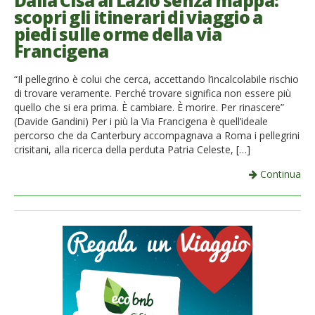
Dalla Cisa al Lazio senza mappa:
scopri gli itinerari di viaggio a
French
piedi sulle orme della via
Francigena
Italiano
“Il pellegrino è colui che cerca, accettando l’incalcolabile rischio
di trovare veramente. Perché trovare significa non essere più
quello che si era prima. È cambiare. È morire. Per rinascere”
(Davide Gandini) Per i più la Via Francigena è quell’ideale
percorso che da Canterbury accompagnava a Roma i pellegrini
crisitani, alla ricerca della perduta Patria Celeste, […]
Continua