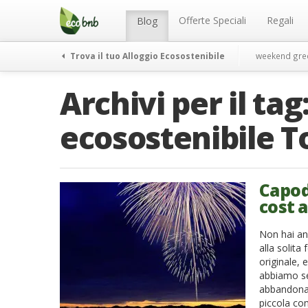
Menu
Salta
al
Offerte Speciali
Regali
Blog
contenuto
Trova il tuo Alloggio Ecosostenibile
weekend gre
Archivi per il tag
ecosostenibile T
Capod
cost 
Non hai an
alla solita
originale, 
abbiamo se
abbandonat
piccola com