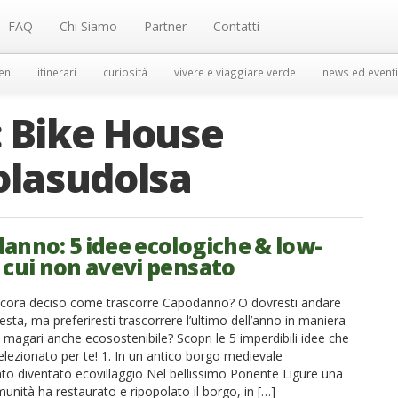
FAQ
Chi Siamo
Partner
Contatti
en
itinerari
curiosità
vivere e viaggiare verde
news ed eventi
:
Bike House
olasudolsa
anno: 5 idee ecologiche & low-
a cui non avevi pensato
cora deciso come trascorre Capodanno? O dovresti andare
 festa, ma preferiresti trascorrere l’ultimo dell’anno in maniera
e magari anche ecosostenibile? Scopri le 5 imperdibili idee che
lezionato per te! 1. In un antico borgo medievale
o diventato ecovillaggio Nel bellissimo Ponente Ligure una
unità ha restaurato e ripopolato il borgo, in […]