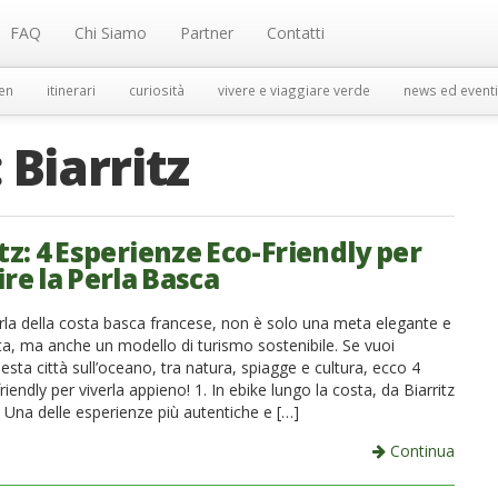
FAQ
Chi Siamo
Partner
Contatti
en
itinerari
curiosità
vivere e viaggiare verde
news ed eventi
:
Biarritz
tz: 4 Esperienze Eco-Friendly per
re la Perla Basca
erla della costa basca francese, non è solo una meta elegante e
a, ma anche un modello di turismo sostenibile. Se vuoi
esta città sull’oceano, tra natura, spiagge e cultura, ecco 4
iendly per viverla appieno! 1. In ebike lungo la costa, da Biarritz
 Una delle esperienze più autentiche e […]
Continua