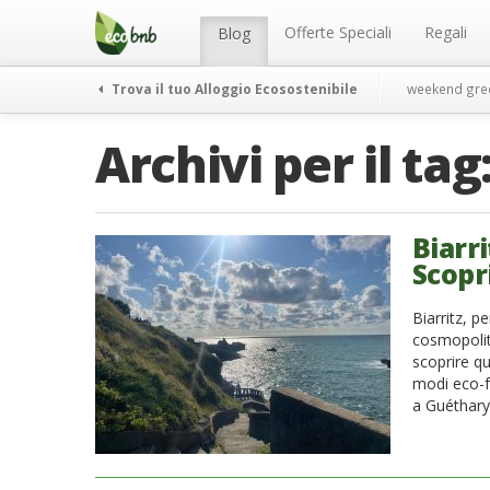
Menu
Salta
al
Offerte Speciali
Regali
Blog
contenuto
Trova il tuo Alloggio Ecosostenibile
weekend gre
Archivi per il tag
Biarri
Scopri
Biarritz, p
cosmopolit
scoprire qu
modi eco-fr
a Guéthary