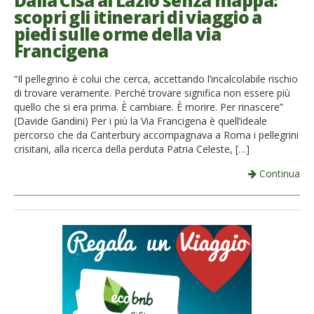
Dalla Cisa al Lazio senza mappa:
scopri gli itinerari di viaggio a
French
piedi sulle orme della via
Francigena
Italiano
“Il pellegrino è colui che cerca, accettando l’incalcolabile rischio
di trovare veramente. Perché trovare significa non essere più
quello che si era prima. È cambiare. È morire. Per rinascere”
(Davide Gandini) Per i più la Via Francigena è quell’ideale
percorso che da Canterbury accompagnava a Roma i pellegrini
crisitani, alla ricerca della perduta Patria Celeste, […]
Continua