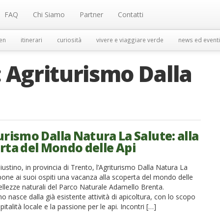
FAQ
Chi Siamo
Partner
Contatti
en
itinerari
curiosità
vivere e viaggiare verde
news ed eventi
:
Agriturismo Dalla
e
urismo Dalla Natura La Salute: alla
rta del Mondo delle Api
iustino, in provincia di Trento, l’Agriturismo Dalla Natura La
pone ai suoi ospiti una vacanza alla scoperta del mondo delle
bellezze naturali del Parco Naturale Adamello Brenta.
mo nasce dalla già esistente attività di apicoltura, con lo scopo
spitalità locale e la passione per le api. Incontri […]