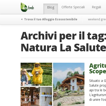
Menu
Salta
al
Offerte Speciali
Regali
Blog
contenuto
Trova il tuo Alloggio Ecosostenibile
weekend gre
Archivi per il tag
Natura La Salut
Agrit
Scope
Situato a G
Salute pro
api tra le 
L’agrituris
di unire l’o