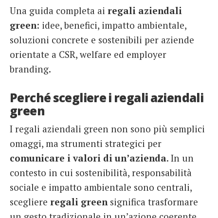
Una guida completa ai
regali aziendali
French
green
: idee, benefici, impatto ambientale,
Italiano
soluzioni concrete e sostenibili per aziende
orientate a CSR, welfare ed employer
branding.
Perché scegliere i regali aziendali
green
I regali aziendali green non sono più semplici
omaggi, ma strumenti strategici per
comunicare i valori di un’azienda
. In un
contesto in cui sostenibilità, responsabilità
sociale e impatto ambientale sono centrali,
scegliere
regali green
significa trasformare
un gesto tradizionale in un’azione coerente