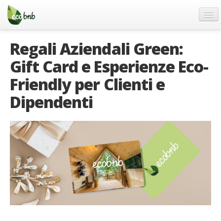
Menu
Salta
al
contenuto
Blog
Regali Aziendali Green:
Offerte Speciali
Gift Card e Esperienze Eco-
Regali
Friendly per Clienti e
FAQ
Dipendenti
Chi Siamo
Partner
Contatti
Italiano
German
English
Spanish