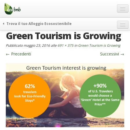
Menu
Salta
al
contenuto
Blog
Trova il tuo Alloggio Ecosostenibile
Offerte Speciali
Green Tourism is Growing
weekend green
Regali
itinerari
Pubblicato
maggio 23, 2016
alle
691 × 375
in
Green Tourism is Growing
FAQ
curiosità
←
Precedenti
Successivi
→
vivere e viaggiare verde
Chi Siamo
news ed eventi
Partner
ecohotel
Contatti
rassegna stampa
Italiano
German
English
Spanish