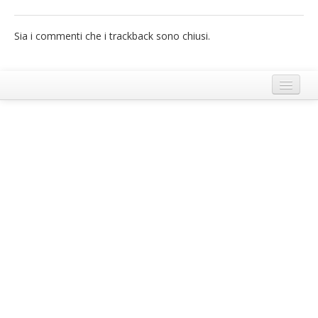
French
Sia i commenti che i trackback sono chiusi.
Italiano
Termini e Condizioni di Ecobnb
Note legali
Privacy Policy