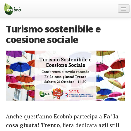
Menu
Salta
al
contenuto
Blog
Turismo sostenibile e
Offerte Speciali
coesione sociale
Regali
FAQ
Chi Siamo
Partner
Contatti
Italiano
German
English
Anche quest’anno Ecobnb partecipa a
Fa’ la
cosa giusta! Trento
, fiera dedicata agli stili
Spanish