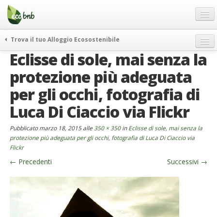
Menu
Salta
al
contenuto
Blog
Trova il tuo Alloggio Ecosostenibile
Offerte Speciali
Eclisse di sole, mai senza la
weekend green
Regali
itinerari
protezione più adeguata
FAQ
curiosità
per gli occhi, fotografia di
vivere e viaggiare verde
Chi Siamo
Luca Di Ciaccio via Flickr
news ed eventi
Partner
Pubblicato
marzo 18, 2015
alle
350 × 350
in
Eclisse di sole, mai senza la
ecohotel
Contatti
protezione più adeguata per gli occhi, fotografia di Luca Di Ciaccio via
rassegna stampa
Flickr
Italiano
←
Precedenti
Successivi
→
German
English
Spanish