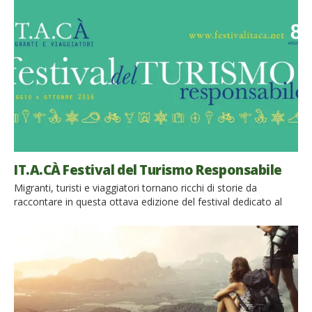
IT.A.CÀ Festival del Turismo Responsabile
Migranti, turisti e viaggiatori tornano ricchi di storie da
raccontare in questa ottava edizione del festival dedicato al
turismo responsabile. It.a.cà, un’esperienza che appassiona da
8 anni Torna anche quest’anno IT.A.CA’, il festival del turismo
responsabile giunto ormai alla sua ottava edizione. Una vera e
propria opportunità per scambiare esperienze, raccontare
viaggi e riflettere sulle […]