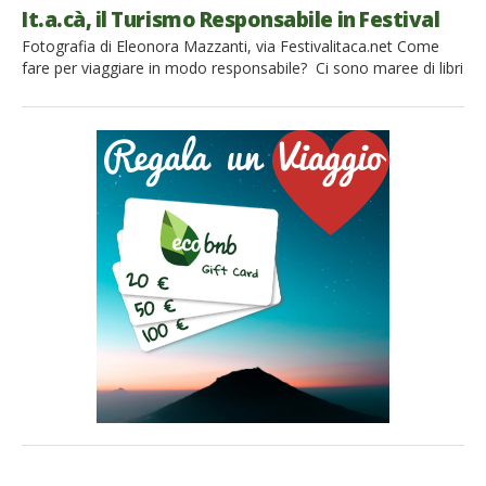
It.a.cà, il Turismo Responsabile in Festival
Fotografia di Eleonora Mazzanti, via Festivalitaca.net Come
fare per viaggiare in modo responsabile? Ci sono maree di libri
e pubblicazioni sul tema, ma siamo stanchi di definizioni e ci
piacerebbe proporvi un modo per scoprirlo vivendolo in prima
persona! E’ It.a.cà, il festival dedicato al Turismo Responsabile,
che si terrà in Emilia Romagna dal […]