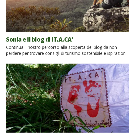
Sonia e il blog di IT.A.CA’
Continua il nostro percorso alla scoperta dei blog da non
perdere per trovare consigli di turismo sostenibile e ispirazioni
per vacanze eco-sostenibili. Oggi parliamo con Sonia che si
occupa del blog di IT.A.CA’, il primo e unico festival del turismo
responsabile in Italia. Il blog, come ci spiega Sonia, nasce dal
desiderio di promuovere i viaggi lenti e sostenibili anche […]