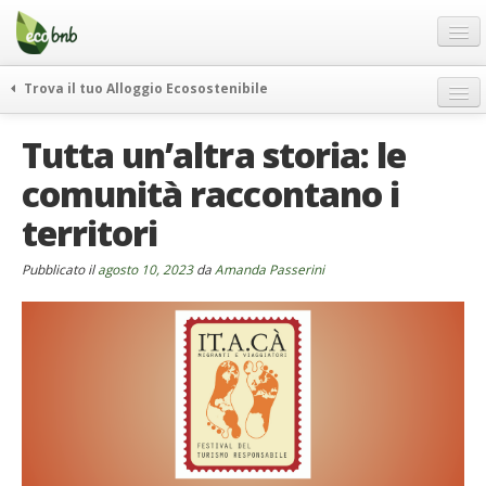
Menu
Salta
al
contenuto
Blog
Trova il tuo Alloggio Ecosostenibile
Offerte Speciali
weekend green
Tutta un’altra storia: le
Regali
itinerari
comunità raccontano i
FAQ
curiosità
territori
vivere e viaggiare verde
Chi Siamo
news ed eventi
Partner
Pubblicato il
agosto 10, 2023
da
Amanda Passerini
ecohotel
Contatti
rassegna stampa
Italiano
German
English
Spanish