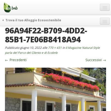
Menu
Salta
al
contenuto
Blog
Trova il tuo Alloggio Ecosostenibile
Offerte Speciali
96A94F22-B709-4DD2-
weekend green
Regali
itinerari
85B1-7E06B8418A94
FAQ
curiosità
Pubblicato
giugno 10, 2022
alle
770 × 431
in
Il Magazine Natural Style
vivere e viaggiare verde
Chi Siamo
parla del Parco del Cilento e di Ecobnb
news ed eventi
←
Precedenti
Successivi
→
Partner
ecohotel
Contatti
rassegna stampa
Italiano
German
English
Spanish