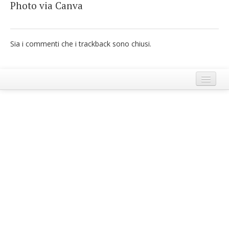
Photo via Canva
French
Italiano
Sia i commenti che i trackback sono chiusi.
Termini e Condizioni di Ecobnb
Note legali