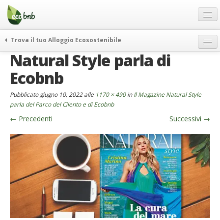
Menu
Salta
al
contenuto
Blog
Trova il tuo Alloggio Ecosostenibile
Offerte Speciali
Natural Style parla di
weekend green
Regali
itinerari
Ecobnb
FAQ
curiosità
Pubblicato
giugno 10, 2022
alle
1170 × 490
in
Il Magazine Natural Style
vivere e viaggiare verde
Chi Siamo
parla del Parco del Cilento e di Ecobnb
news ed eventi
←
Precedenti
Successivi
→
Partner
ecohotel
Contatti
rassegna stampa
Italiano
German
English
Spanish