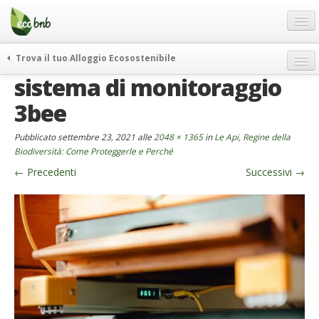
Menu
Salta
al
contenuto
Blog
Trova il tuo Alloggio Ecosostenibile
Offerte Speciali
sistema di monitoraggio
weekend green
Regali
itinerari
3bee
FAQ
curiosità
Pubblicato
settembre 23, 2021
alle
2048 × 1365
in
Le Api, Regine della
vivere e viaggiare verde
Chi Siamo
Biodiversità: Come Proteggerle e Perché
news ed eventi
←
Precedenti
Successivi
→
Partner
ecohotel
Contatti
rassegna stampa
Italiano
German
English
Spanish