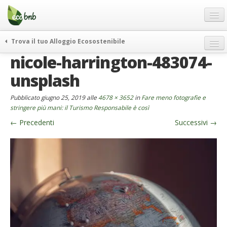
Menu
Salta
al
contenuto
Blog
Trova il tuo Alloggio Ecosostenibile
Offerte Speciali
nicole-harrington-483074-
weekend green
Regali
itinerari
unsplash
FAQ
curiosità
Pubblicato
giugno 25, 2019
alle
4678 × 3652
in
Fare meno fotografie e
vivere e viaggiare verde
Chi Siamo
stringere più mani: il Turismo Responsabile è così
news ed eventi
←
Precedenti
Successivi
→
Partner
ecohotel
Contatti
rassegna stampa
Italiano
German
English
Spanish