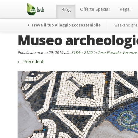
Menu
Salta
al
Offerte Speciali
Regali
Blog
contenuto
Trova il tuo Alloggio Ecosostenibile
weekend gre
Museo archeologic
Pubblicato
marzo 29, 2019
alle
3184 × 2120
in
Casa Fiorindo: Vacanze 
←
Precedenti