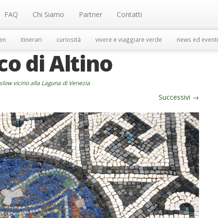
FAQ
Chi Siamo
Partner
Contatti
en
itinerari
curiosità
vivere e viaggiare verde
news ed eventi
o di Altino
slow vicino alla Laguna di Venezia
Successivi
→