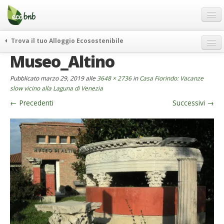
Menu
Salta
al
contenuto
Blog
Trova il tuo Alloggio Ecosostenibile
Offerte Speciali
Museo_Altino
weekend green
Regali
itinerari
Pubblicato
marzo 29, 2019
alle
3648 × 2736
in
Casa Fiorindo: Vacanze
FAQ
curiosità
slow vicino alla Laguna di Venezia
←
Precedenti
Successivi
→
vivere e viaggiare verde
Chi Siamo
news ed eventi
Partner
ecohotel
Contatti
rassegna stampa
Italiano
German
English
Spanish