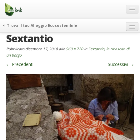
Menu
Salta
al
contenuto
Blog
Trova il tuo Alloggio Ecosostenibile
Offerte Speciali
Sextantio
weekend green
Regali
itinerari
Pubblicato
dicembre 17, 2018
alle
960 × 720
in
Sextantio, la rinascita di
FAQ
curiosità
un borgo
←
Precedenti
Successivi
→
vivere e viaggiare verde
Chi Siamo
news ed eventi
Partner
ecohotel
Contatti
rassegna stampa
Italiano
German
English
Spanish