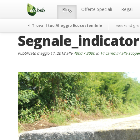
Menu
Salta
al
Offerte Speciali
Regali
Blog
contenuto
Trova il tuo Alloggio Ecosostenibile
weekend gre
Segnale_indicato
Pubblicato
maggio 17, 2018
alle
4000 × 3000
in
14 cammini alla scoper