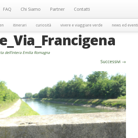
FAQ
Chi Siamo
Partner
Contatti
en
itinerari
curiosità
vivere e viaggiare verde
news ed eventi
re_Via_Francigena
ta dell’intera Emilia Romagna
Successivi
→