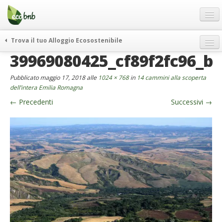
Menu
Salta
al
contenuto
Blog
Trova il tuo Alloggio Ecosostenibile
Offerte Speciali
39969080425_cf89f2fc96_b
weekend green
Regali
itinerari
Pubblicato
maggio 17, 2018
alle
1024 × 768
in
14 cammini alla scoperta
FAQ
curiosità
dell’intera Emilia Romagna
←
Precedenti
Successivi
→
vivere e viaggiare verde
Chi Siamo
news ed eventi
Partner
ecohotel
Contatti
rassegna stampa
Italiano
German
English
Spanish