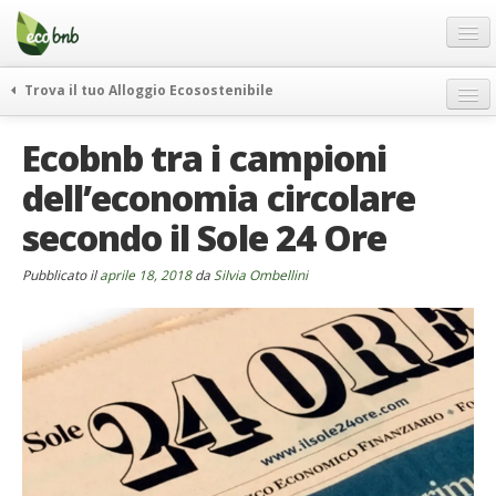
Menu
Salta
al
contenuto
Blog
Trova il tuo Alloggio Ecosostenibile
Offerte Speciali
weekend green
Ecobnb tra i campioni
Regali
itinerari
dell’economia circolare
FAQ
curiosità
secondo il Sole 24 Ore
vivere e viaggiare verde
Chi Siamo
news ed eventi
Partner
Pubblicato il
aprile 18, 2018
da
Silvia Ombellini
ecohotel
Contatti
rassegna stampa
Italiano
German
English
Spanish