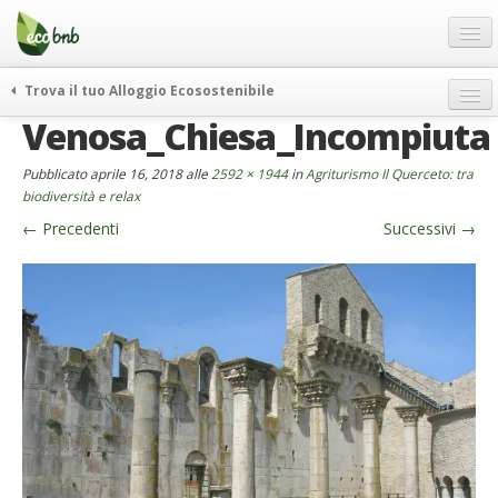
Menu
Salta
al
contenuto
Blog
Trova il tuo Alloggio Ecosostenibile
Offerte Speciali
Venosa_Chiesa_Incompiuta
weekend green
Regali
itinerari
Pubblicato
aprile 16, 2018
alle
2592 × 1944
in
Agriturismo Il Querceto: tra
FAQ
curiosità
biodiversità e relax
←
Precedenti
Successivi
→
vivere e viaggiare verde
Chi Siamo
news ed eventi
Partner
ecohotel
Contatti
rassegna stampa
Italiano
German
English
Spanish