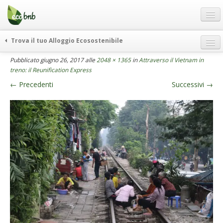
Menu
Salta
al
contenuto
Blog
Trova il tuo Alloggio Ecosostenibile
Offerte Speciali
weekend green
Pubblicato
giugno 26, 2017
alle
2048 × 1365
in
Attraverso il Vietnam in
Regali
treno: il Reunification Express
itinerari
←
Precedenti
Successivi
→
FAQ
curiosità
vivere e viaggiare verde
Chi Siamo
news ed eventi
Partner
ecohotel
Contatti
rassegna stampa
Italiano
German
English
Spanish