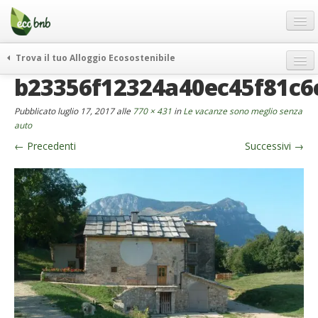
Menu
Salta
al
contenuto
Blog
Trova il tuo Alloggio Ecosostenibile
Offerte Speciali
b23356f12324a40ec45f81c6
weekend green
Regali
itinerari
Pubblicato
luglio 17, 2017
alle
770 × 431
in
Le vacanze sono meglio senza
FAQ
curiosità
auto
←
Precedenti
Successivi
→
vivere e viaggiare verde
Chi Siamo
news ed eventi
Partner
ecohotel
Contatti
rassegna stampa
Italiano
German
English
Spanish