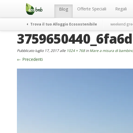
Menu
Salta
al
Offerte Speciali
Regali
Blog
contenuto
Trova il tuo Alloggio Ecosostenibile
weekend gre
3759650440_6fa6d
Pubblicato
luglio 17, 2017
alle
1024 × 768
in
Mare a misura di bambin
←
Precedenti