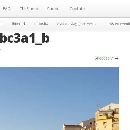
FAQ
Chi Siamo
Partner
Contatti
en
itinerari
curiosità
vivere e viaggiare verde
news ed eventi
bc3a1_b
o
Successivi
→