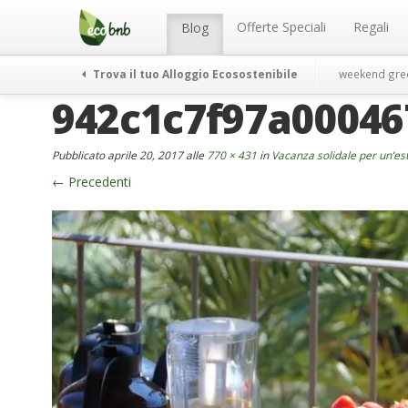
Menu
Salta
al
Offerte Speciali
Regali
Blog
contenuto
Trova il tuo Alloggio Ecosostenibile
weekend gre
942c1c7f97a0004
Pubblicato
aprile 20, 2017
alle
770 × 431
in
Vacanza solidale per un’es
←
Precedenti