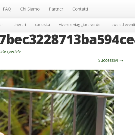
FAQ
Chi Siamo
Partner
Contatti
en
itinerari
curiosità
vivere e viaggiare verde
news ed eventi
67bec3228713ba594ce
tate speciale
Successivi
→