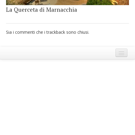
French
La Querceta di Marnacchia
Italiano
Sia i commenti che i trackback sono chiusi.
Termini e Condizioni di Ecobnb