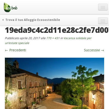
Menu
Salta
al
contenuto
Blog
Trova il tuo Alloggio Ecosostenibile
Offerte Speciali
19eda9c4c2d11e28c2fe7d0
weekend green
Regali
itinerari
Pubblicato
aprile 20, 2017
alle
770 × 431
in
Vacanza solidale per
FAQ
curiosità
un’estate speciale
←
Precedenti
Successivi
→
vivere e viaggiare verde
Chi Siamo
news ed eventi
Partner
ecohotel
Contatti
rassegna stampa
Italiano
German
English
Spanish