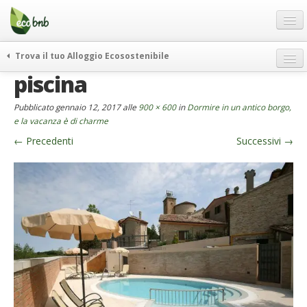
Menu
Salta
al
contenuto
Blog
Trova il tuo Alloggio Ecosostenibile
Offerte Speciali
piscina
weekend green
Regali
itinerari
Pubblicato
gennaio 12, 2017
alle
900 × 600
in
Dormire in un antico borgo,
FAQ
curiosità
e la vacanza è di charme
←
Precedenti
Successivi
→
vivere e viaggiare verde
Chi Siamo
news ed eventi
Partner
ecohotel
Contatti
rassegna stampa
Italiano
German
English
Spanish